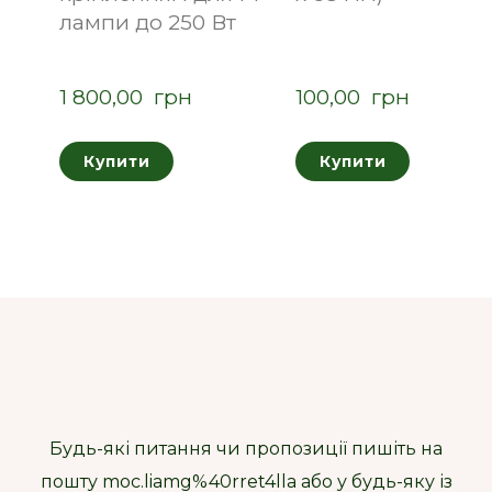
лампи до 250 Вт
1 800,00  грн
100,00  грн
Купити
Купити
Будь-які питання чи пропозиції пишіть на
пошту moc.liamg%40rret4lla або у будь-яку із