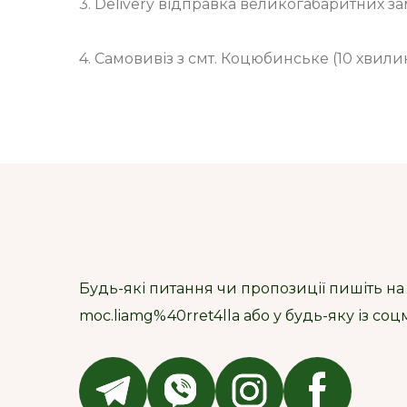
3. Delivery відправка великогабаритних з
4. Самовивіз з смт. Коцюбинське (10 хвили
Будь-які питання чи пропозиції пишіть на
moc.liamg%40rret4lla або у будь-яку із со