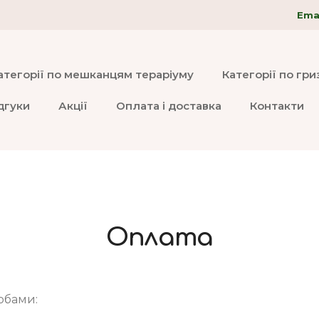
Emai
атегорії по мешканцям тераріуму
Категорії по гр
дгуки
Акції
Оплата і доставка
Контакти
Оплата
обами: