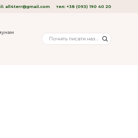
l: all4terr
@gmail.com
тел:
+38 (093) 190 40
20
изунам