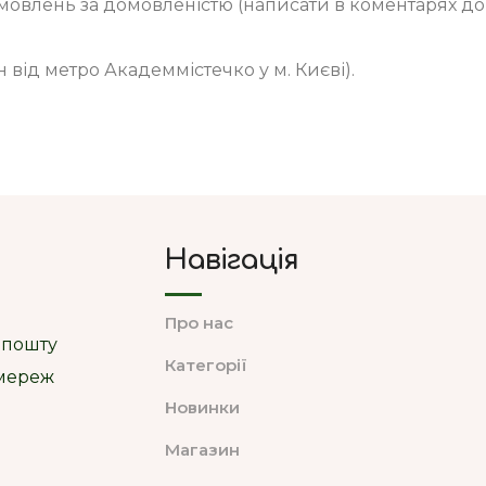
амовлень за домовленістю (написати в коментарях д
н від метро Академмістечко у м. Києві).
Навігація
Про нас
 пошту
Категорії
цмереж
Новинки
Магазин